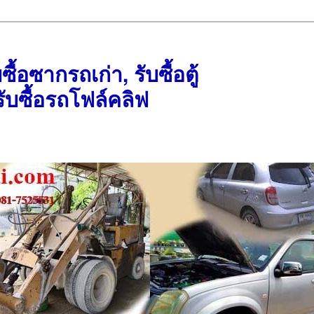
บซื้อซากรถเก่า, รับซื้อตู้
ับซื้อรถโฟล์คลิฟ