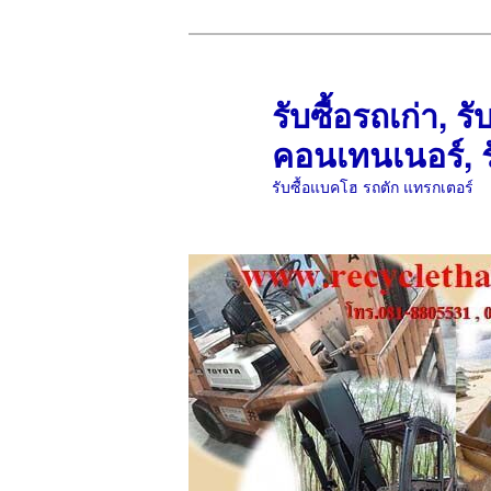
ข้าม
ข้าม
ไป
ไป
ยัง
บทความ
รับซื้อรถเก่า, รั
เนื้อหา
รอง
คอนเทนเนอร์, ร
หลัก
รับซื้อแบคโฮ รถตัก แทรกเตอร์