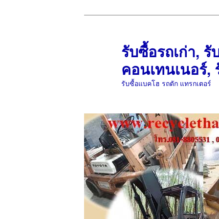
ข้าม
ข้าม
ไป
ไป
ยัง
บทความ
รับซื้อรถเก่า, รั
เนื้อหา
รอง
คอนเทนเนอร์, ร
หลัก
รับซื้อแบคโฮ รถตัก แทรกเตอร์