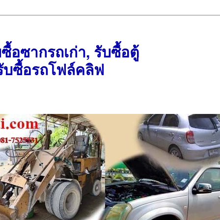
บซื้อซากรถเก่า, รับซื้อตู้
ับซื้อรถโฟล์คลิฟ