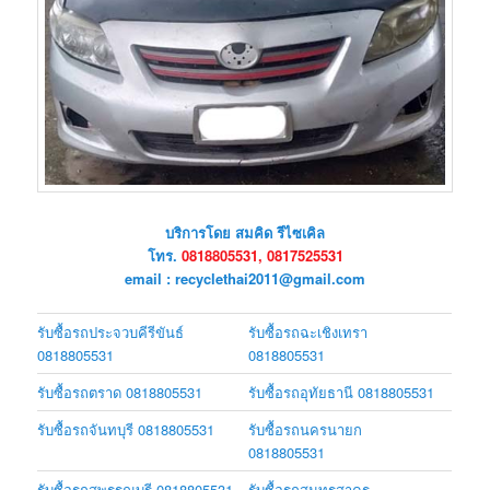
บริการโดย สมคิด รีไซเคิล
โทร.
0818805531, 0817525531
email : recyclethai2011@gmail.com
รับซื้อรถประจวบคีรีขันธ์
รับซื้อรถฉะเชิงเทรา
0818805531
0818805531
รับซื้อรถตราด 0818805531
รับซื้อรถอุทัยธานี 0818805531
รับซื้อรถจันทบุรี 0818805531
รับซื้อรถนครนายก
0818805531
รับซื้อรถสุพรรณบุรี 0818805531
รับซื้อรถสมุทรสาคร