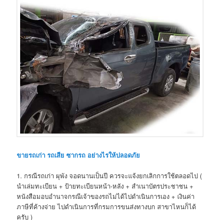
ขายรถเก่า รถเสีย ซากรถ อย่างไรให้ปลอดภัย
1. กรณีรถเก่า ผุพัง จอดนานเป็นปี ควรจะแจ้งยกเลิกการใช้ตลอดไป (
นำเล่มทะเบียน + ป้ายทะเบียนหน้า-หลัง + สำเนาบัตรประชาชน +
หนังสือมอบอำนาจกรณีเจ้าของรถไม่ได้ไปดำเนินการเอง + เงินค่า
ภาษีที่ค้างจ่าย ไปดำเนินการที่กรมการขนส่งทางบก สาขาไหนก็ได้
ครับ )