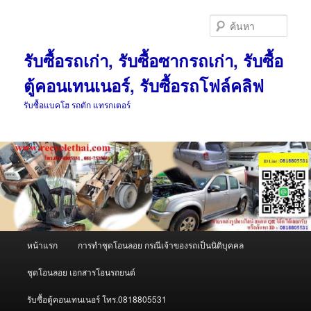
ข้าม
ข้าม
ไป
ไป
ค้นหา
ยัง
บทความ
เนื้อหา
รอง
รับซื้อรถเก่า, รับซื้อซากรถเก่า, รับซื้อ
หลัก
ตู้คอนเทนเนอร์, รับซื้อรถโฟล์คลิฟ
รับซื้อแบคโฮ รถตัก แทรกเตอร์
เมนู
หน้าแรก
การทำชุดโอนลอย กรณีเจ้าของรถเป็นนิติบุคคล
หลัก
ชุดโอนลอย เอกสารโอนรถยนต์
รับซื้อตู้คอนเทนเนอร์ โทร.0818805531