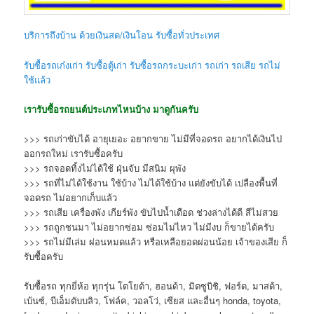
บริการถึงบ้าน ด้วยเงินสด/เงินโอน รับซื้อทั่วประเทศ
รับซื้อรถเก๋งเก่า รับซื้อตู้เก่า รับซื้อรถกระบะเก่า รถเก่า รถเสีย รถไม่
ใช้แล้ว
เรารับซื้อรถยนต์ประเภทไหนบ้าง มาดูกันครับ
>>> รถเก่าขับได้ อายุเยอะ อยากขาย ไม่มีที่จอดรถ อยากได้เงินไป
ออกรถใหม่ เรารับซื้อครับ
>>> รถจอดทิ้งไม่ได้ใช้ ฝุ่นจับ มีสนิม ผุพัง
>>> รถที่ไม่ได้ใช้งาน ใช้บ้าง ไม่ได้ใช้บ้าง แต่ยังขับได้ เปลืองพื้นที่
จอดรถ ไม่อยากเก็บแล้ว
>>> รถเสีย เครื่องพัง เกียร์พัง ขับไปน้ำเดือด ช่วงล่างได้ดี สีไม่สวย
>>> รถถูกชนมา ไม่อยากซ่อม ซ่อมไม่ไหว ไม่มีงบ ก็ขายได้ครับ
>>> รถไม่มีเล่ม ผ่อนหมดแล้ว หรือเหลือยอดผ่อนน้อย เจ้าของเสีย ก็
รับซื้อครับ
รับซื้อรถ ทุกยี่ห้อ ทุกรุ่น โตโยต้า, ฮอนด้า, มิตซูบิชิ, ฟอร์ด, มาสด้า,
เบ้นซ์, บีเอ็มดับบลิว, โฟล์ค, วอลโว่, เซียส และอื่นๆ honda, toyota,