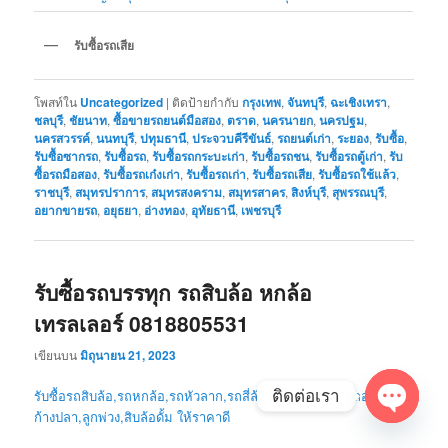
รับซื้อรถเสีย
โพสท์ใน
Uncategorized
|
ติดป้ายกำกับ
กรุงเทพ
,
จันทบุรี
,
ฉะเชิงเทรา
,
ชลบุรี
,
ชัยนาท
,
ซื้อขายรถยนต์มือสอง
,
ตราด
,
นครนายก
,
นครปฐม
,
นครสวรรค์
,
นนทบุรี
,
ปทุมธานี
,
ประจวบคีรีขันธ์
,
รถยนต์เก่า
,
ระยอง
,
รับซื้อ
,
รับซื้อซากรถ
,
รับซื้อรถ
,
รับซื้อรถกระบะเก่า
,
รับซื้อรถชน
,
รับซื้อรถตู้เก่า
,
รับ
ซื้อรถมือสอง
,
รับซื้อรถเก๋งเก่า
,
รับซื้อรถเก่า
,
รับซื้อรถเสีย
,
รับซื้อรถใช้แล้ว
,
ราชบุรี
,
สมุทรปราการ
,
สมุทรสงคราม
,
สมุทรสาคร
,
สิงห์บุรี
,
สุพรรณบุรี
,
อยากขายรถ
,
อยุธยา
,
อ่างทอง
,
อุทัยธานี
,
เพชรบุรี
รับซื้อรถบรรทุก รถสิบล้อ หกล้อ
เทรลเลอร์ 0818805531
เขียนบน
มิถุนายน 21, 2023
ติดต่อเรา
รับซื้อรถสิบล้อ,รถหกล้อ,รถหัวลาก,รถสี่ล้อกลาง,หางเทรลเลอร์,หาง
ก้างปลา,ลูกพ่วง,สิบล้อดั้ม ให้ราคาดี
Open
chaty