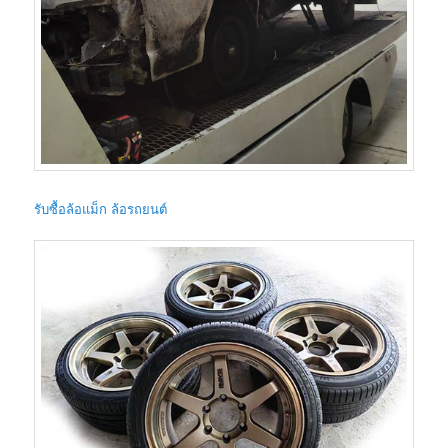
รับซื้อล้อแม็ก ล้อรถยนต์