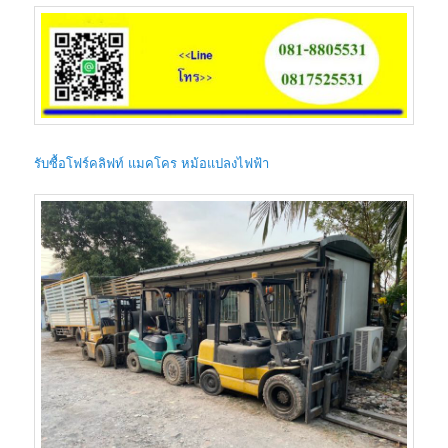
รับซื้อโฟร์คลิฟท์ แมคโคร หม้อแปลงไฟฟ้า