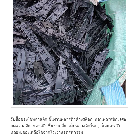
รับซื้อของใช้พลาสติก ชิ้นงานพลาสติกค้างสต็อก, ก้อนพลาสติก, เศษ
บดพลาสติก, พลาสติกชิ้นงานเสีย, เม็ดพลาสติกใหม่, เม็ดพลาสติก
หลอม,ของเหลือใช้จากโรงงานอุตสหกรรม