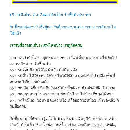
บริการถึงบ้าน ด้วยเงินสด/เงินโอน รับซื้อทั่วประเทศ
รับซื้อรถเก๋งเก่า รับซื้อตู้เก่า รับซื้อรถกระบะเก่า รถเก่า รถเสีย รถไม่
ใช้แล้ว
เรารับซื้อรถยนต์ประเภทไหนบ้าง มาดูกันครับ
>>> รถเก่าขับได้ อายุเยอะ อยากขาย ไม่มีที่จอดรถ อยากได้เงินไป
ออกรถใหม่ เรารับซื้อครับ
>>> รถจอดทิ้งไม่ได้ใช้ ฝุ่นจับ มีสนิม ผุพัง
>>> รถที่ไม่ได้ใช้งาน ใช้บ้าง ไม่ได้ใช้บ้าง แต่ยังขับได้ เปลืองพื้นที่
จอดรถ ไม่อยากเก็บแล้ว
>>> รถเสีย เครื่องพัง เกียร์พัง ขับไปน้ำเดือด ช่วงล่างได้ดี สีไม่สวย
>>> รถถูกชนมา ไม่อยากซ่อม ซ่อมไม่ไหว ไม่มีงบ ก็ขายได้ครับ
>>> รถไม่มีเล่ม ผ่อนหมดแล้ว หรือเหลือยอดผ่อนน้อย เจ้าของเสีย ก็
รับซื้อครับ
รับซื้อรถ ทุกยี่ห้อ ทุกรุ่น โตโยต้า, ฮอนด้า, มิตซูบิชิ, ฟอร์ด, มาสด้า,
เบ้นซ์, บีเอ็มดับบลิว, โฟล์ค, วอลโว่, เซียส และอื่นๆ honda, toyota,