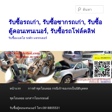
ข้าม
ข้าม
ไป
ไป
ค้นหา
ยัง
บทความ
เนื้อหา
รอง
รับซื้อรถเก่า, รับซื้อซากรถเก่า, รับซื้อ
หลัก
ตู้คอนเทนเนอร์, รับซื้อรถโฟล์คลิฟ
รับซื้อแบคโฮ รถตัก แทรกเตอร์
เมนู
หน้าแรก
การทำชุดโอนลอย กรณีเจ้าของรถเป็นนิติบุคคล
หลัก
ชุดโอนลอย เอกสารโอนรถยนต์
รับซื้อตู้คอนเทนเนอร์ โทร.0818805531