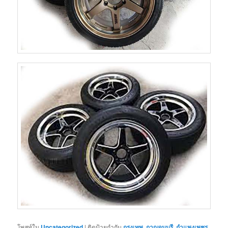
โพสท์ใน
Uncategorized
|
ติดป้ายกำกับ
กรุงเทพ
,
กาญจนบุรี
,
กำแพงเพชร
,