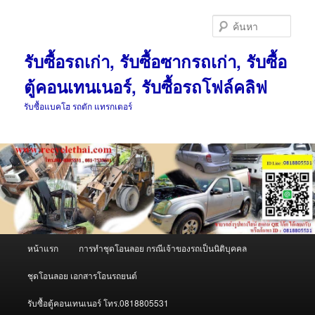
ข้าม
ข้าม
ไป
ไป
ค้นหา
ยัง
บทความ
เนื้อหา
รอง
รับซื้อรถเก่า, รับซื้อซากรถเก่า, รับซื้อ
หลัก
ตู้คอนเทนเนอร์, รับซื้อรถโฟล์คลิฟ
รับซื้อแบคโฮ รถตัก แทรกเตอร์
เมนู
หน้าแรก
การทำชุดโอนลอย กรณีเจ้าของรถเป็นนิติบุคคล
หลัก
ชุดโอนลอย เอกสารโอนรถยนต์
รับซื้อตู้คอนเทนเนอร์ โทร.0818805531