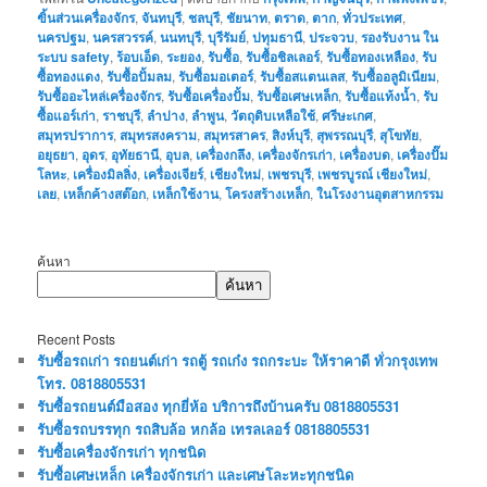
ฃิ้นส่วนเครื่องจักร
,
จันทบุรี
,
ชลบุรี
,
ชัยนาท
,
ตราด
,
ตาก
,
ทั่วประเทศ
,
นครปฐม
,
นครสวรรค์
,
นนทบุรี
,
บุรีรัมย์
,
ปทุมธานี
,
ประจวบ
,
รองรับงาน ใน
ระบบ safety
,
ร้อบเอ็ด
,
ระยอง
,
รับซื้อ
,
รับซื้อชิลเลอร์
,
รับซื้อทองเหลือง
,
รับ
ซื้อทองแดง
,
รับซื้อปั้มลม
,
รับซื้อมอเตอร์
,
รับซื้อสแตนเลส
,
รับซื้ออลูมิเนียม
,
รับซื้ออะไหล่เครื่องจักร
,
รับซื้อเครื่องปั้ม
,
รับซื้อเศษเหล็ก
,
รับซื้อแท้งน้ำ
,
รับ
ซื้อแอร์เก่า
,
ราชบุรี
,
ลำปาง
,
ลำพูน
,
วัตถุดิบเหลือใช้
,
ศรีษะเกศ
,
สมุทรปราการ
,
สมุทรสงคราม
,
สมุทรสาคร
,
สิงห์บุรี
,
สุพรรณบุรี
,
สุโขทัย
,
อยุธยา
,
อุดร
,
อุทัยธานี
,
อุบล
,
เครื่องกลึง
,
เครื่องจักรเก่า
,
เครื่องบด
,
เครื่องปั๊ม
โลหะ
,
เครื่องมิลลิ่ง
,
เครื่องเจียร์
,
เชียงใหม่
,
เพชรบุรี
,
เพชรบูรณ์ เชียงใหม่
,
เลย
,
เหล็กค้างสต๊อก
,
เหล็กใช้งาน
,
โครงสร้างเหล็ก
,
ในโรงงานอุตสาหกรรม
ค้นหา
ค้นหา
Recent Posts
รับซื้อรถเก่า รถยนต์เก่า รถตู้ รถเก๋ง รถกระบะ ให้ราคาดี ทั่วกรุงเทพ
โทร. 0818805531
รับซื้อรถยนต์มือสอง ทุกยี่ห้อ บริการถึงบ้านครับ 0818805531
รับซื้อรถบรรทุก รถสิบล้อ หกล้อ เทรลเลอร์ 0818805531
รับซื้อเครื่องจักรเก่า ทุกชนิด
รับซื้อเศษเหล็ก เครื่องจักรเก่า และเศษโละหะทุกชนิด