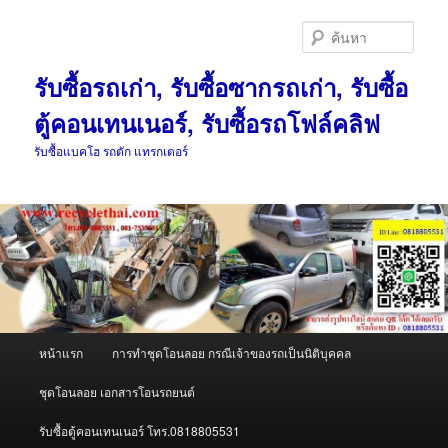
ข้าม
ข้าม
ไป
ไป
ค้นหา
ยัง
บทความ
เนื้อหา
รอง
รับซื้อรถเก่า, รับซื้อซากรถเก่า, รับซื้อ
หลัก
ตู้คอนเทนเนอร์, รับซื้อรถโฟล์คลิฟ
รับซื้อแบคโฮ รถตัก แทรกเตอร์
เมนู
หน้าแรก
การทำชุดโอนลอย กรณีเจ้าของรถเป็นนิติบุคคล
หลัก
ชุดโอนลอย เอกสารโอนรถยนต์
รับซื้อตู้คอนเทนเนอร์ โทร.0818805531