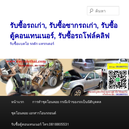
ข้าม
ข้าม
ไป
ไป
ค้นหา
ยัง
บทความ
เนื้อหา
รอง
รับซื้อรถเก่า, รับซื้อซากรถเก่า, รับซื้อ
หลัก
ตู้คอนเทนเนอร์, รับซื้อรถโฟล์คลิฟ
รับซื้อแบคโฮ รถตัก แทรกเตอร์
เมนู
หน้าแรก
การทำชุดโอนลอย กรณีเจ้าของรถเป็นนิติบุคคล
หลัก
ชุดโอนลอย เอกสารโอนรถยนต์
รับซื้อตู้คอนเทนเนอร์ โทร.0818805531