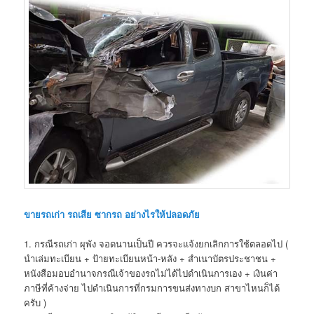
ขายรถเก่า รถเสีย ซากรถ อย่างไรให้ปลอดภัย
1. กรณีรถเก่า ผุพัง จอดนานเป็นปี ควรจะแจ้งยกเลิกการใช้ตลอดไป (
นำเล่มทะเบียน + ป้ายทะเบียนหน้า-หลัง + สำเนาบัตรประชาชน +
หนังสือมอบอำนาจกรณีเจ้าของรถไม่ได้ไปดำเนินการเอง + เงินค่า
ภาษีที่ค้างจ่าย ไปดำเนินการที่กรมการขนส่งทางบก สาขาไหนก็ได้
ครับ )