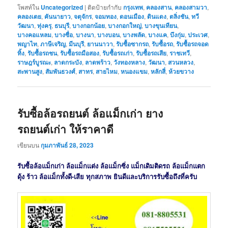
โพสท์ใน
Uncategorized
|
ติดป้ายกำกับ
กรุงเทพ
,
คลองสาน
,
คลองสามวา
,
คลองเตย
,
คันนายาว
,
จตุจักร
,
จอมทอง
,
ดอนเมือง
,
ดินแดง
,
ตลิ่งชัน
,
ทวี
วัฒนา
,
ทุ่งครุ
,
ธนบุรี
,
บางกอกน้อย
,
บางกอกใหญ่
,
บางขุนเทียน
,
บางคอแหลม
,
บางซื่อ
,
บางนา
,
บางบอน
,
บางพลัด
,
บางแค
,
บึงกุ่ม
,
ประเวศ
,
พญาไท
,
ภาษีเจริญ
,
มีนบุรี
,
ยานนาวา
,
รับซื้อซากรถ
,
รับซื้อรถ
,
รับซื้อรถจอด
ทิ้ง
,
รับซื้อรถชน
,
รับซื้อรถมือสอง
,
รับซื้อรถเก่า
,
รับซื้อรถเสีย
,
ราชเทวี
,
ราษฎร์บูรณะ
,
ลาดกระบัง
,
ลาดพร้าว
,
วังทองหลาง
,
วัฒนา
,
สวนหลวง
,
สะพานสูง
,
สัมพันธวงศ์
,
สาทร
,
สายไหม
,
หนองแขม
,
หลักสี่
,
ห้วยขวาง
รับซื้อล้อรถยนต์ ล้อแม็กเก่า ยาง
รถยนต์เก่า ให้ราคาดี
เขียนบน
กุมภาพันธ์ 28, 2023
รับซื้อล้อแม็กเก่า ล้อแม็กแต่ง ล้อแม็กซิ่ง แม็กเดิมติดรถ ล้อแม็กแตก
ดุ้ง ร้าว ล้อแม็กทั้งดี-เสีย ทุกสภาพ ยินดีและบริการรับซื้อถึงที่ครับ