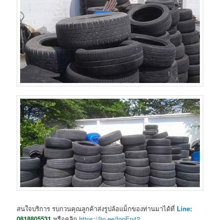
สนใจบริการ รบกวนคุณลูกค้าส่งรูปล้อแม็กของท่านมาได้ที่
Line:
0818805531
หรือคลิก
https://lin.ee/fqoEn42