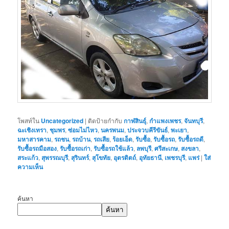
โพสท์ใน
Uncategorized
|
ติดป้ายกำกับ
กาฬสินธุ์
,
กำแพงเพชร
,
จันทบุรี
,
ฉะเชิงเทรา
,
ชุมพร
,
ซ่อมไม่ไหว
,
นครพนม
,
ประจวบคีรีขันธ์
,
พะเยา
,
มหาสารคาม
,
รถชน
,
รถบ้าน
,
รถเสีย
,
ร้อยเอ็ด
,
รับซื้อ
,
รับซื้อรถ
,
รับซื้อรถดี
,
รับซื้อรถมือสอง
,
รับซื้อรถเก่า
,
รับซื้อรถใช้แล้ว
,
ลพบุรี
,
ศรีสะเกษ
,
สงขลา
,
สระแก้ว
,
สุพรรณบุรี
,
สุรินทร์
,
สุโขทัย
,
อุตรดิตถ์
,
อุทัยธานี
,
เพชรบุรี
,
แพร่
|
ใส่
ความเห็น
ค้นหา
ค้นหา