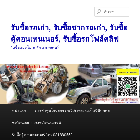
ข้าม
ข้าม
ไป
ไป
ค้นหา
ยัง
บทความ
เนื้อหา
รอง
รับซื้อรถเก่า, รับซื้อซากรถเก่า, รับซื้อ
หลัก
ตู้คอนเทนเนอร์, รับซื้อรถโฟล์คลิฟ
รับซื้อแบคโฮ รถตัก แทรกเตอร์
เมนู
หน้าแรก
การทำชุดโอนลอย กรณีเจ้าของรถเป็นนิติบุคคล
หลัก
ชุดโอนลอย เอกสารโอนรถยนต์
รับซื้อตู้คอนเทนเนอร์ โทร.0818805531