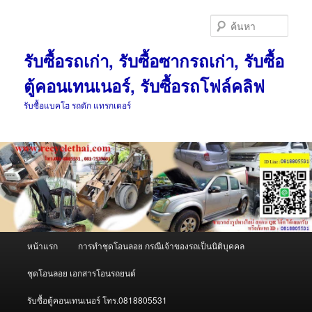
ข้าม
ข้าม
ไป
ไป
ค้นหา
ยัง
บทความ
เนื้อหา
รอง
รับซื้อรถเก่า, รับซื้อซากรถเก่า, รับซื้อ
หลัก
ตู้คอนเทนเนอร์, รับซื้อรถโฟล์คลิฟ
รับซื้อแบคโฮ รถตัก แทรกเตอร์
เมนู
หน้าแรก
การทำชุดโอนลอย กรณีเจ้าของรถเป็นนิติบุคคล
หลัก
ชุดโอนลอย เอกสารโอนรถยนต์
รับซื้อตู้คอนเทนเนอร์ โทร.0818805531