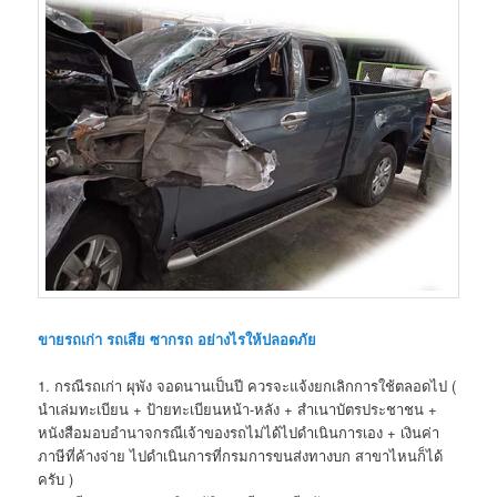
ขายรถเก่า รถเสีย ซากรถ อย่างไรให้ปลอดภัย
1. กรณีรถเก่า ผุพัง จอดนานเป็นปี ควรจะแจ้งยกเลิกการใช้ตลอดไป (
นำเล่มทะเบียน + ป้ายทะเบียนหน้า-หลัง + สำเนาบัตรประชาชน +
หนังสือมอบอำนาจกรณีเจ้าของรถไม่ได้ไปดำเนินการเอง + เงินค่า
ภาษีที่ค้างจ่าย ไปดำเนินการที่กรมการขนส่งทางบก สาขาไหนก็ได้
ครับ )