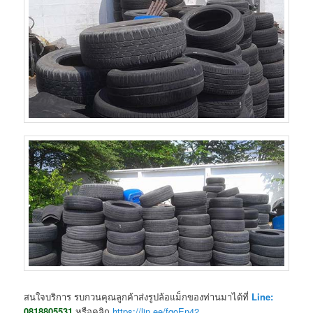
สนใจบริการ รบกวนคุณลูกค้าส่งรูปล้อแม็กของท่านมาได้ที่
Line:
0818805531
หรือคลิก
https://lin.ee/fqoEn42