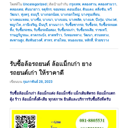
โพสท์ใน
Uncategorized
|
ติดป้ายกำกับ
กรุงเทพ
,
คลองสาน
,
คลองสามวา
,
คลองเตย
,
คันนายาว
,
จตุจักร
,
จอมทอง
,
ดอนเมือง
,
ดินแดง
,
ตลิ่งชัน
,
ทวี
วัฒนา
,
ทุ่งครุ
,
ธนบุรี
,
บางกอกน้อย
,
บางกอกใหญ่
,
บางขุนเทียน
,
บางคอแหลม
,
บางซื่อ
,
บางนา
,
บางบอน
,
บางพลัด
,
บางแค
,
บึงกุ่ม
,
ประเวศ
,
พญาไท
,
ภาษีเจริญ
,
มีนบุรี
,
ยานนาวา
,
รับซื้อซากรถ
,
รับซื้อรถ
,
รับซื้อรถจอด
ทิ้ง
,
รับซื้อรถชน
,
รับซื้อรถมือสอง
,
รับซื้อรถเก่า
,
รับซื้อรถเสีย
,
ราชเทวี
,
ราษฎร์บูรณะ
,
ลาดกระบัง
,
ลาดพร้าว
,
วังทองหลาง
,
วัฒนา
,
สวนหลวง
,
สะพานสูง
,
สัมพันธวงศ์
,
สาทร
,
สายไหม
,
หนองแขม
,
หลักสี่
,
ห้วยขวาง
รับซื้อล้อรถยนต์ ล้อแม็กเก่า ยาง
รถยนต์เก่า ให้ราคาดี
เขียนบน
กุมภาพันธ์ 28, 2023
รับซื้อล้อแม็กเก่า ล้อแม็กแต่ง ล้อแม็กซิ่ง แม็กเดิมติดรถ ล้อแม็กแตก
ดุ้ง ร้าว ล้อแม็กทั้งดี-เสีย ทุกสภาพ ยินดีและบริการรับซื้อถึงที่ครับ