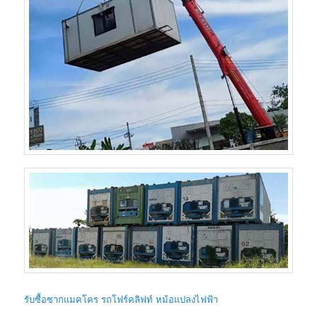
รับซื้อซากแมคโคร รถโฟร์คลิฟท์ หม้อแปลงไฟฟ้า