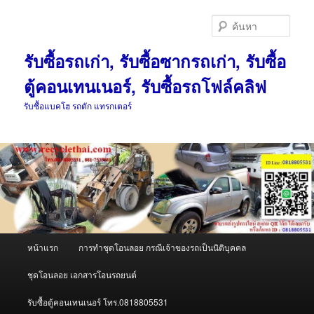
ข้าม
ข้าม
ไป
ไป
ค้นหา
ยัง
บทความ
เนื้อหา
รอง
รับซื้อรถเก่า, รับซื้อซากรถเก่า, รับซื้อ
หลัก
ตู้คอนเทนเนอร์, รับซื้อรถโฟล์คลิฟ
รับซื้อแบคโฮ รถตัก แทรกเตอร์
เมนู
หน้าแรก
การทำชุดโอนลอย กรณีเจ้าของรถเป็นนิติบุคคล
หลัก
ชุดโอนลอย เอกสารโอนรถยนต์
รับซื้อตู้คอนเทนเนอร์ โทร.0818805531