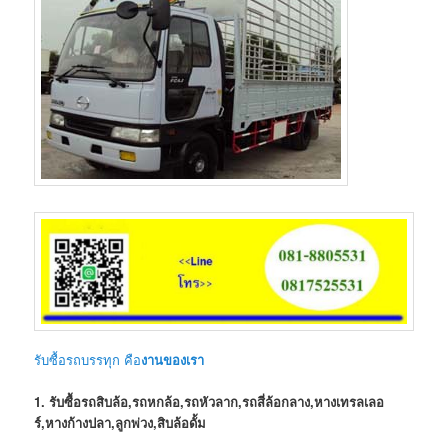
รับซื้อรถบรรทุก คือ
งานของเรา
1. รับซื้อรถสิบล้อ,รถหกล้อ,รถหัวลาก,รถสี่ล้อกลาง,หางเทรลเลอ
ร์,หางก้างปลา,ลูกพ่วง,สิบล้อดั้ม