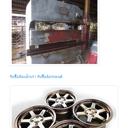
รับซื้อล้อแม็กเก่า รับซื้อล้อรถยนต์