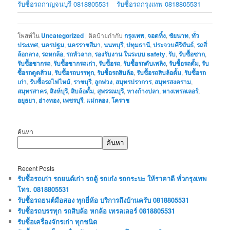
รับซื้อรถกาญจนบุรี 0818805531
รับซื้อรถกรุงเทพ 0818805531
โพสท์ใน
Uncategorized
|
ติดป้ายกำกับ
กรุงเทพ
,
จอดทิ้ง
,
ชัยนาท
,
ทั่ว
ประเทศ
,
นครปฐม
,
นครราชสีมา
,
นนทบุรี
,
ปทุมธานี
,
ประจวบคีรีขันธ์
,
รถสี่
ล้อกลาง
,
รถหกล้อ
,
รถหัวลาก
,
รองรับงาน ในระบบ safety
,
รับ
,
รับซื้อซาก
,
รับซื้อซากรถ
,
รับซื้อซากรถเก่า
,
รับซื้อรถ
,
รับซื้อรถดับเพลิง
,
รับซื้อรถดั้ม
,
รับ
ซื้อรถดูดส้วม
,
รับซื้อรถบรรทุก
,
รับซื้อรถสิบล้อ
,
รับซื้อรถสิบล้อดั้ม
,
รับซื้อรถ
เก่า
,
รับซื้อรถไฟไหม้
,
ราชบุรี
,
ลูกพ่วง
,
สมุทรปราการ
,
สมุทรสงคราม
,
สมุทรสาคร
,
สิงห์บุรี
,
สิบล้อดั้ม
,
สุพรรณบุรี
,
หางก้างปลา
,
หางเทรลเลอร์
,
อยุธยา
,
อ่างทอง
,
เพชรบุรี
,
แม่กลอง
,
โคราช
ค้นหา
ค้นหา
Recent Posts
รับซื้อรถเก่า รถยนต์เก่า รถตู้ รถเก๋ง รถกระบะ ให้ราคาดี ทั่วกรุงเทพ
โทร. 0818805531
รับซื้อรถยนต์มือสอง ทุกยี่ห้อ บริการถึงบ้านครับ 0818805531
รับซื้อรถบรรทุก รถสิบล้อ หกล้อ เทรลเลอร์ 0818805531
รับซื้อเครื่องจักรเก่า ทุกชนิด