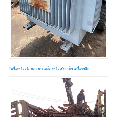
รับซื้อเครื่องจักรเก่า เศษเหล็ก เครื่องตัดเหล็ก เครื่องกลึง