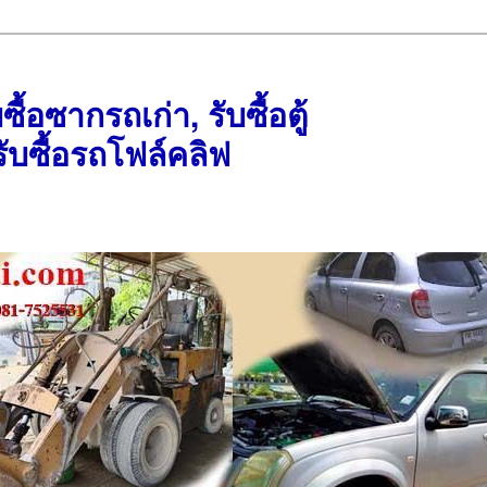
บซื้อซากรถเก่า, รับซื้อตู้
ับซื้อรถโฟล์คลิฟ