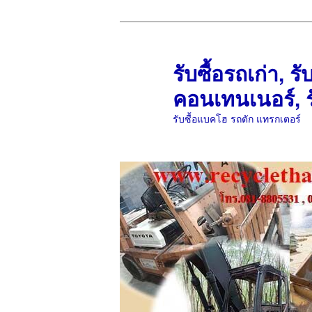
ข้าม
ข้าม
ไป
ไป
ยัง
บทความ
รับซื้อรถเก่า, รั
เนื้อหา
รอง
คอนเทนเนอร์, ร
หลัก
รับซื้อแบคโฮ รถตัก แทรกเตอร์