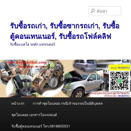
ข้าม
ข้าม
ไป
ไป
ค้นหา
ยัง
บทความ
เนื้อหา
รอง
รับซื้อรถเก่า, รับซื้อซากรถเก่า, รับซื้อ
หลัก
ตู้คอนเทนเนอร์, รับซื้อรถโฟล์คลิฟ
รับซื้อแบคโฮ รถตัก แทรกเตอร์
เมนู
หน้าแรก
การทำชุดโอนลอย กรณีเจ้าของรถเป็นนิติบุคคล
หลัก
ชุดโอนลอย เอกสารโอนรถยนต์
รับซื้อตู้คอนเทนเนอร์ โทร.0818805531