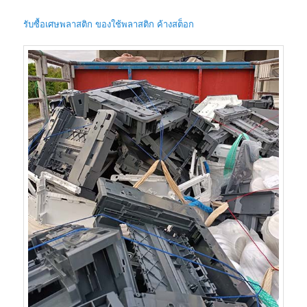
รับซื้อเศษพลาสติก ของใช้พลาสติก ค้างสต็อก