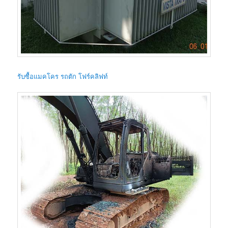
รับซื้อแมคโคร รถตัก โฟร์คลิฟท์