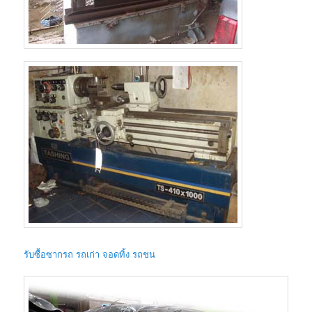
รับซื้อซากรถ รถเก่า จอดทิ้ง รถชน