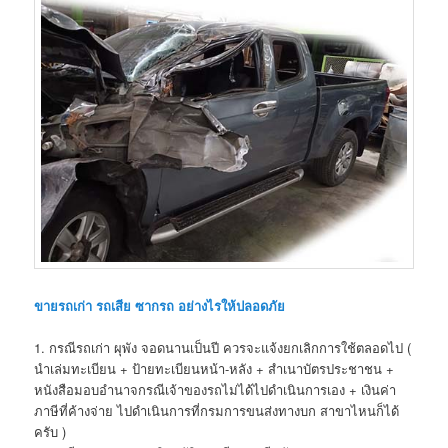
ขายรถเก่า รถเสีย ซากรถ อย่างไรให้ปลอดภัย
1. กรณีรถเก่า ผุพัง จอดนานเป็นปี ควรจะแจ้งยกเลิกการใช้ตลอดไป (
นำเล่มทะเบียน + ป้ายทะเบียนหน้า-หลัง + สำเนาบัตรประชาชน +
หนังสือมอบอำนาจกรณีเจ้าของรถไม่ได้ไปดำเนินการเอง + เงินค่า
ภาษีที่ค้างจ่าย ไปดำเนินการที่กรมการขนส่งทางบก สาขาไหนก็ได้
ครับ )