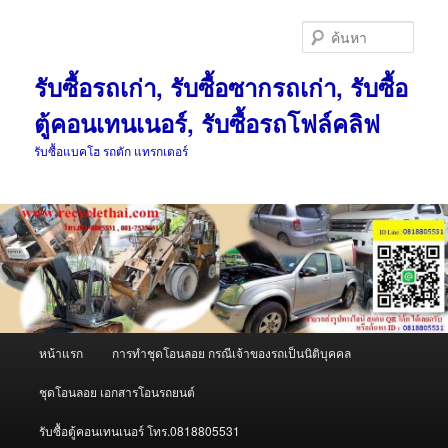
ข้าม
ข้าม
ไป
ไป
ค้นหา
ยัง
บทความ
เนื้อหา
รอง
รับซื้อรถเก่า, รับซื้อซากรถเก่า, รับซื้อ
หลัก
ตู้คอนเทนเนอร์, รับซื้อรถโฟล์คลิฟ
รับซื้อแบคโฮ รถตัก แทรกเตอร์
เมนู
หน้าแรก
การทำชุดโอนลอย กรณีเจ้าของรถเป็นนิติบุคคล
หลัก
ชุดโอนลอย เอกสารโอนรถยนต์
รับซื้อตู้คอนเทนเนอร์ โทร.0818805531