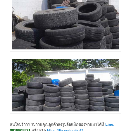
สนใจบริการ รบกวนคุณลูกค้าส่งรูปล้อแม็กของท่านมาได้ที่
Line:
0818805531
หรือคลิก
https://lin.ee/fqoEn42