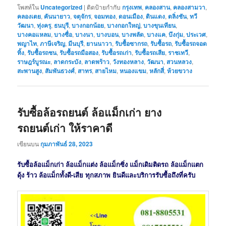
โพสท์ใน
Uncategorized
|
ติดป้ายกำกับ
กรุงเทพ
,
คลองสาน
,
คลองสามวา
,
คลองเตย
,
คันนายาว
,
จตุจักร
,
จอมทอง
,
ดอนเมือง
,
ดินแดง
,
ตลิ่งชัน
,
ทวี
วัฒนา
,
ทุ่งครุ
,
ธนบุรี
,
บางกอกน้อย
,
บางกอกใหญ่
,
บางขุนเทียน
,
บางคอแหลม
,
บางซื่อ
,
บางนา
,
บางบอน
,
บางพลัด
,
บางแค
,
บึงกุ่ม
,
ประเวศ
,
พญาไท
,
ภาษีเจริญ
,
มีนบุรี
,
ยานนาวา
,
รับซื้อซากรถ
,
รับซื้อรถ
,
รับซื้อรถจอด
ทิ้ง
,
รับซื้อรถชน
,
รับซื้อรถมือสอง
,
รับซื้อรถเก่า
,
รับซื้อรถเสีย
,
ราชเทวี
,
ราษฎร์บูรณะ
,
ลาดกระบัง
,
ลาดพร้าว
,
วังทองหลาง
,
วัฒนา
,
สวนหลวง
,
สะพานสูง
,
สัมพันธวงศ์
,
สาทร
,
สายไหม
,
หนองแขม
,
หลักสี่
,
ห้วยขวาง
รับซื้อล้อรถยนต์ ล้อแม็กเก่า ยาง
รถยนต์เก่า ให้ราคาดี
เขียนบน
กุมภาพันธ์ 28, 2023
รับซื้อล้อแม็กเก่า ล้อแม็กแต่ง ล้อแม็กซิ่ง แม็กเดิมติดรถ ล้อแม็กแตก
ดุ้ง ร้าว ล้อแม็กทั้งดี-เสีย ทุกสภาพ ยินดีและบริการรับซื้อถึงที่ครับ