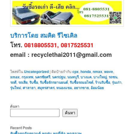
บริการโดย สมคิด รีไซเคิล
โทร.
0818805531, 0817525531
email : recyclethai2011@gmail.com
โพสท์ใน
Uncategorized
|
ติดป้ายกำกับ
cpx
,
honda
,
nmax
,
wave
,
xmax
,
กรุงเทพ
,
นครชัยศรี
,
นครปฐม
,
นนทบุรี
,
บางแค
,
บางใหญ่
,
รถชน
,
รถดี
,
รถเสีย
,
รับซื้อ
,
รับซื้อจักรยานยนต์
,
รับซื้อรถมอไซต์
,
ร้านรับซื้อ
,
รุ่นเก่า
,
รุ่นใหม่
,
ศาลายา
,
สมุทรสาคร
,
หนองแขม
,
อยากขาย
,
อ้อมน้อย
ค้นหา
ค้นหา
Recent Posts
รับซื้อรถจักรยานต์ ทุกรุ่น ทุกยี่ห้อ ทุกสภาพ