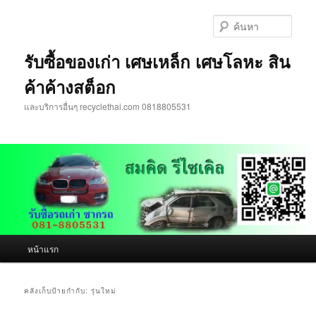
ข้าม
ข้าม
ไป
ไป
ค้นหา
ยัง
บทความ
เนื้อหา
รอง
รับซื้อของเก่า เศษเหล็ก เศษโลหะ สิน
หลัก
ค้าค้างสต็อก
และบริการอื่นๆ recyclethai.com 0818805531
เมนู
หน้าแรก
หลัก
คลังเก็บป้ายกำกับ:
รุ่นใหม่